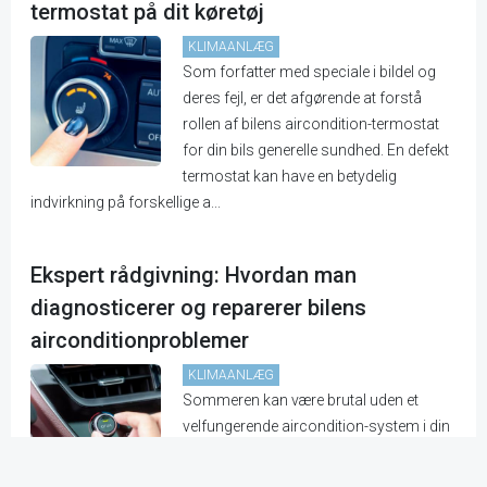
termostat på dit køretøj
KLIMAANLÆG
Som forfatter med speciale i bildel og
deres fejl, er det afgørende at forstå
rollen af bilens aircondition-termostat
for din bils generelle sundhed. En defekt
termostat kan have en betydelig
indvirkning på forskellige a...
Ekspert rådgivning: Hvordan man
diagnosticerer og reparerer bilens
airconditionproblemer
KLIMAANLÆG
Sommeren kan være brutal uden et
velfungerende aircondition-system i din
bil. Uanset om du sveder igennem din
daglige køretur eller oplever lunken luft